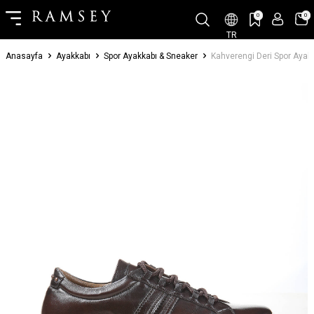
0
0
TR
Anasayfa
Ayakkabı
Spor Ayakkabı & Sneaker
Kahverengi Deri Spor Ayak