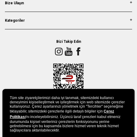
Bize Ulaşın
Kategoriler
Bizi Takip Edin
Tüm site ziyaretçilerimizi daha iyi tanımak, sitemizdeki kullanıcı
deneyimini kişiselleştirmek ve iyileştirmek için web sitemizde çerezler
kullanıyoruz. Çerez ayarlarınızı yönetmek için "Tercihler" seçeneğine
tıklayabilir, sitemizdeki çerezlerle ilgili detaylı bilgiler için
Çerez
UYGULAMAMIZI İNDİRİN
Politikası
'nı inceleyebilirsiniz. Üçüncü taraf çerezleri kabul etmeniz
durumunda kişisel verileriniz çerezlerin fonksiyonunu yerine
getirebilmesi için bu kapsamda bizlere hizmet veren teknik hizmet
sağlayıcılara aktarılabilecektir.