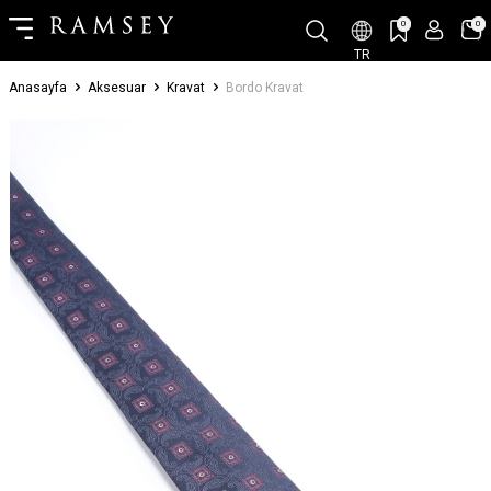
0
0
TR
Anasayfa
Aksesuar
Kravat
Bordo Kravat