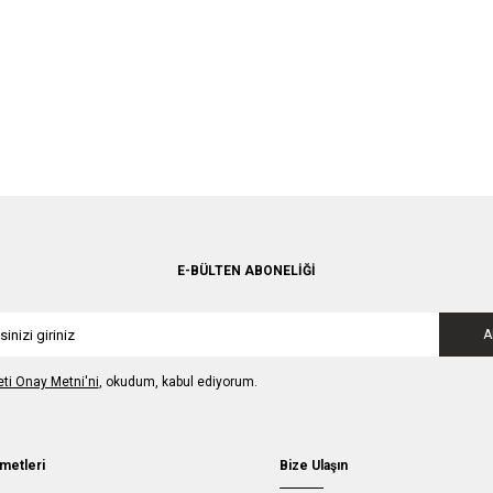
E-BÜLTEN ABONELIĞI
A
leti Onay Metni'ni
, okudum, kabul ediyorum.
metleri
Bize Ulaşın