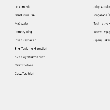
Hakkımızda
Sıkça Sorula
Genel Müdürlük
Mağazada Ücr
Mağazalar
Teslimat ve 
Ramsey Blog
İade ve Deği
İnsan Kaynakları
Sipariş Takib
Bilgi Toplumu Hizmetleri
KVKK Aydınlatma Metni
Çerez Politikası
Çerez Tercihleri