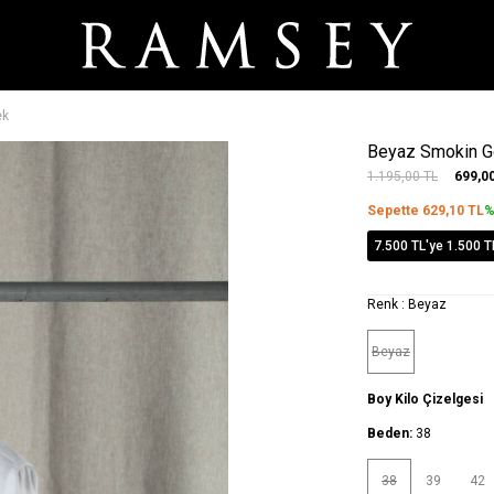
ek
Beyaz Smokin 
1.195,00
TL
699,0
Sepette
629,10
TL
%
7.500 TL'ye 1.500 T
Renk :
Beyaz
Beyaz
Boy Kilo Çizelgesi
Beden:
38
38
39
42