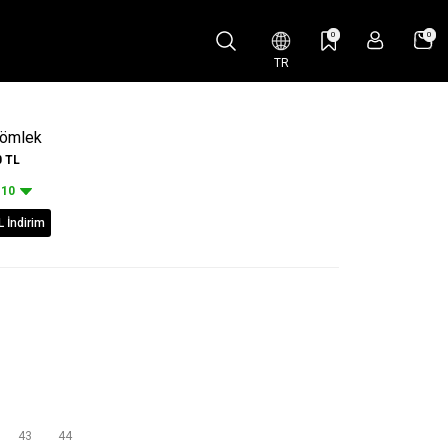
0
0
TR
Gömlek
0
TL
10
L İndirim
43
44