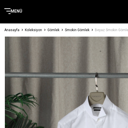
MENÜ
Anasayfa
Koleksiyon
Gömlek
Smokin Gömlek
Beyaz Smokin Göml