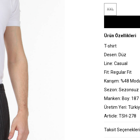
XXL
Ürün Özellikleri
T-shirt
Desen: Düz
Line: Casual
Fit: Regular Fit
Karışım: %48 Mod
Sezon: Sezonsuz
Manken: Boy: 187 
Üretim Yeri: Türki
Article: TSH-278
Taksit Seçenekleri