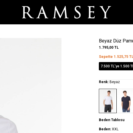
Beyaz Düz Pamuk
1.795,00
TL
Sepette
1.525,75
T
7.500 TL'ye 1.500 T
Renk:
Beyaz
Beden Tablosu
Beden:
XXL