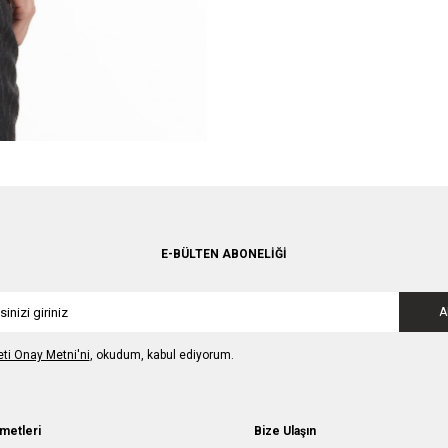
E-BÜLTEN ABONELIĞI
A
leti Onay Metni'ni
, okudum, kabul ediyorum.
metleri
Bize Ulaşın