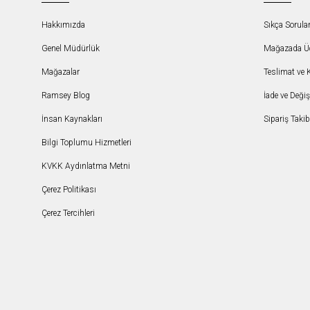
Hakkımızda
Sıkça Sorula
Genel Müdürlük
Mağazada Ücr
Mağazalar
Teslimat ve 
Ramsey Blog
İade ve Deği
İnsan Kaynakları
Sipariş Takib
Bilgi Toplumu Hizmetleri
KVKK Aydınlatma Metni
Çerez Politikası
Çerez Tercihleri