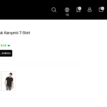
0
0
TR
 Karışımlı T-Shirt
L
%15
L İndirim