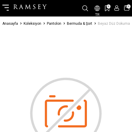
0
0
TR
Anasayfa
Koleksiyon
Pantolon
Bermuda & Şort
Beyaz Düz Dokuma Re