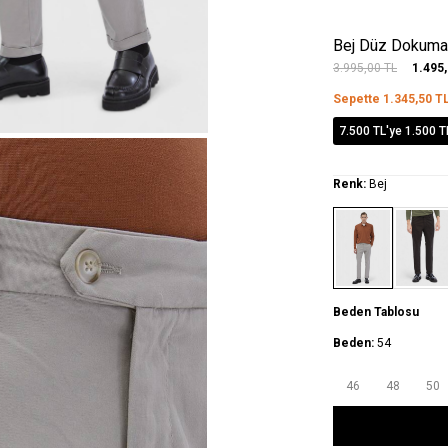
Bej Düz Dokuma 
3.995,00
TL
1.495
Sepette
1.345,50
T
7.500 TL'ye 1.500 T
Renk:
Bej
Beden Tablosu
Beden:
54
46
48
50