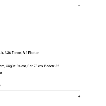
k, %36 Tencel, %4 Elastan
cm, Göğüs: 94 cm, Bel: 73 cm, Beden: 32
ye
2