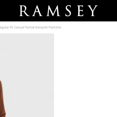
gular Fit Casual Pamuk Karışımlı Pantolon