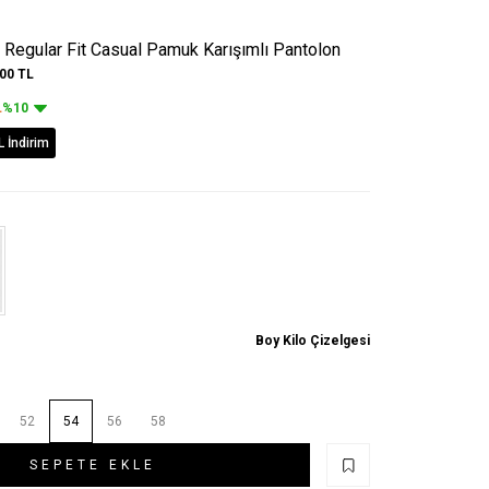
Regular Fit Casual Pamuk Karışımlı Pantolon
,00
TL
L
%10
L İndirim
Boy Kilo Çizelgesi
52
54
56
58
SEPETE EKLE