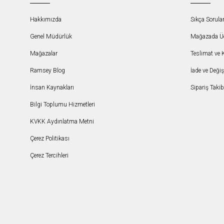
Hakkımızda
Sıkça Sorula
Genel Müdürlük
Mağazada Ücr
Mağazalar
Teslimat ve 
Ramsey Blog
İade ve Deği
İnsan Kaynakları
Sipariş Takib
Bilgi Toplumu Hizmetleri
KVKK Aydınlatma Metni
Çerez Politikası
Çerez Tercihleri