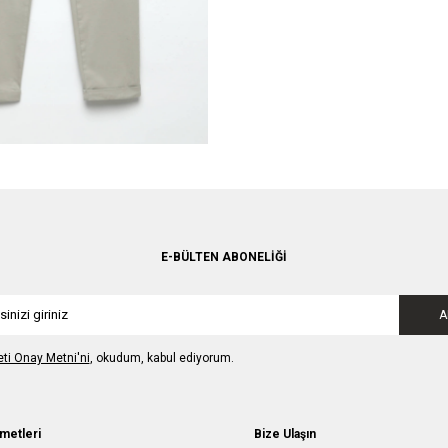
E-BÜLTEN ABONELIĞI
A
leti Onay Metni'ni
, okudum, kabul ediyorum.
metleri
Bize Ulaşın