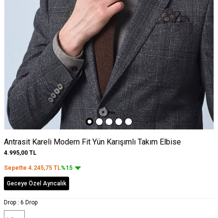
Antrasit Kareli Modern Fit Yün Karışımlı Takım Elbise
4.995,00
TL
Sepette
4.245,75
TL
%15
Geceye Özel Ayrıcalık
Drop :
6 Drop