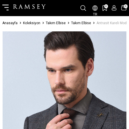
0
0
TR
Anasayfa
Koleksiyon
Takım Elbise
Takım Elbise
Antrasit Kareli Moder