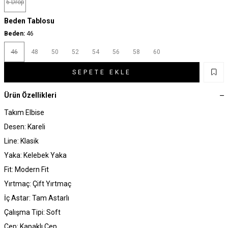
6 Drop
Beden Tablosu
Beden:
46
46
48
50
52
54
56
58
60
SEPETE EKLE
Ürün Özellikleri
Takım Elbise
Desen: Kareli
Line: Klasik
Yaka: Kelebek Yaka
Fit: Modern Fit
Yırtmaç: Çift Yırtmaç
İç Astar: Tam Astarlı
Çalışma Tipi: Soft
Cep: Kapaklı Cep